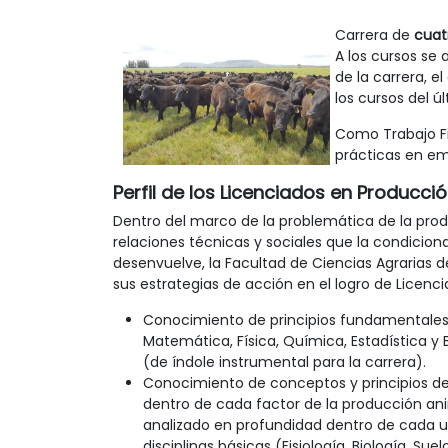
Carrera de
cuat
A los cursos se 
de la carrera, e
los cursos del ú
Como Trabajo Fi
prácticas en emp
Perfil de los Licenciados en Producci
Dentro del marco de la problemática de la prod
relaciones técnicas y sociales que la condicio
desenvuelve, la Facultad de Ciencias Agrarias 
sus estrategias de acción en el logro de Licenci
Conocimiento de principios fundamentale
Matemática, Física, Química, Estadística y 
(de índole instrumental para la carrera).
Conocimiento de conceptos y principios d
dentro de cada factor de la producción an
analizado en profundidad dentro de cada u
disciplinas básicas (Fisiología, Biología, Suel