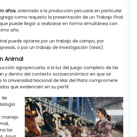
ro años
, orientada a la producción pecuaria en particular.
agrega como requisito la presentación de un Trabajo Final
l que puede llegar a realizarse en forma simultánea con
ltimo año.
nal puede optarse por un trabajo de campo, por
resas, o por un trabajo de investigación (tesis).
ón Animal
ucción agropecuaria, a la luz del juego completo de las
nan y dentro del contexto socioeconómico en que se
de la Universidad Nacional de Mar del Plata compromete
ados que evidencien en su perfil:
s de
Biología
e manejo
imal,
na las
os, Agua,