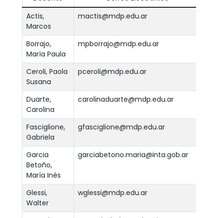
Actis,
mactis@mdp.edu.ar
Marcos
Ver
Borrajo,
mpborrajo@mdp.edu.ar
María Paula
Ver
Ceroli, Paola
pceroli@mdp.edu.ar
Susana
Ver
Duarte,
carolinaduarte@mdp.edu.ar
Carolina
Ver
Fasciglione,
gfasciglione@mdp.edu.ar
Gabriela
Ver
Garcia
garciabetono.maria@inta.gob.ar
Betoño,
Ver
María Inés
Glessi,
wglessi@mdp.edu.ar
Walter
Ver