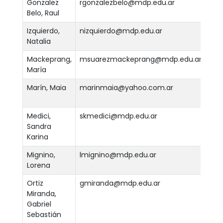
Gonzalez
rgonzalezbelo@mdp.edu.ar
Belo, Raul
Ver
Izquierdo,
nizquierdo@mdp.edu.ar
Natalia
Ver
Mackeprang,
msuarezmackeprang@mdp.edu.ar
María
Ver
Marín, Maia
marinmaia@yahoo.com.ar
Ver
Medici,
skmedici@mdp.edu.ar
Sandra
Ver
Karina
Mignino,
lmignino@mdp.edu.ar
Lorena
Ver
Ortiz
gmiranda@mdp.edu.ar
Miranda,
Ver
Gabriel
Sebastián