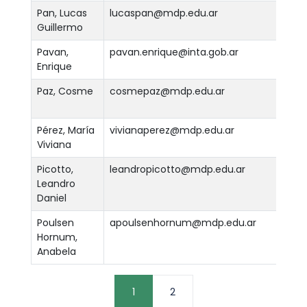
Pan, Lucas
lucaspan@mdp.edu.ar
Guillermo
Ver
Pavan,
pavan.enrique@inta.gob.ar
Enrique
Ver
Paz, Cosme
cosmepaz@mdp.edu.ar
Ver
Pérez, María
vivianaperez@mdp.edu.ar
Viviana
Ver
Picotto,
leandropicotto@mdp.edu.ar
Leandro
Ver
Daniel
Poulsen
apoulsenhornum@mdp.edu.ar
Hornum,
Ver
Anabela
1
2