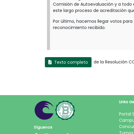
Comisión de Autoevaluación y a todo 
este largo proceso de acreditación q
Por último, hacemos llegar votos para
reconocimiento recibido.
de la Resolución CO
Texto completo
Links de
Portal 
Campu
Concur
Síguenos
Turnos