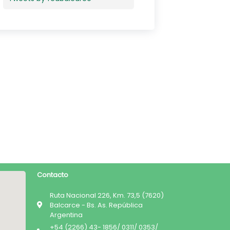
Contacto
Ruta Nacional 226, Km. 73,5 (7620)
Balcarce - Bs. As. República
Argentina
+54 (2266) 43- 1856/ 0311/ 0353/