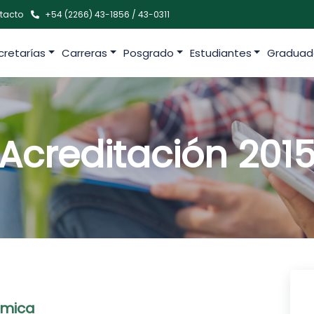
tacto
+54 (2266) 43-1856 / 43-0311
cretarías
Carreras
Posgrado
Estudiantes
Graduad
Acreditación 201
ómica