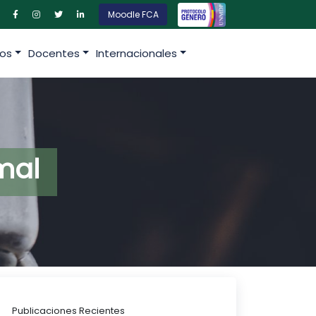
Moodle FCA
os
Docentes
Internacionales
mal
Publicaciones Recientes