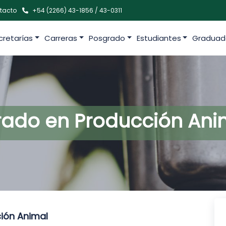
tacto
+54 (2266) 43-1856 / 43-0311
cretarías
Carreras
Posgrado
Estudiantes
Graduad
rado en Producción Ani
ión Animal