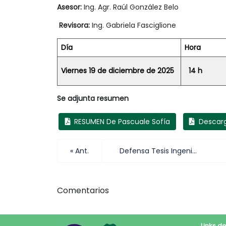
Asesor:
Ing. Agr. Raúl González Belo
Revisor
a:
Ing. Gabriela Fasciglione
Día
Hora
Viernes 19 de diciembre de 2025
14 h
Se adjunta resumen
RESUMEN De Pascuale Sofía
Descar
« Ant.
Defensa Tesis Ingeniería Agronómica María Luz Rodríguez
Comentarios
Links de