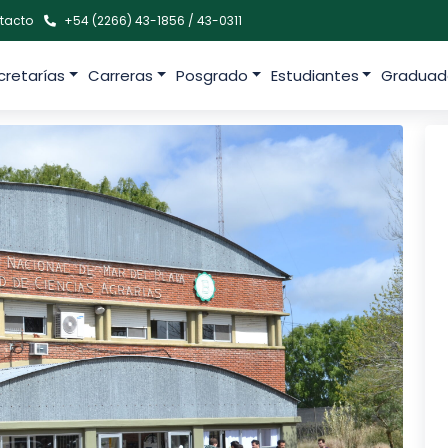
tacto
+54 (2266) 43-1856 / 43-0311
cretarías
Carreras
Posgrado
Estudiantes
Graduad