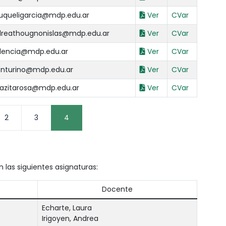
queligarcia@mdp.edu.ar
Ver
CVar
reathougnonislas@mdp.edu.ar
Ver
CVar
lencia@mdp.edu.ar
Ver
CVar
nturino@mdp.edu.ar
Ver
CVar
viazitarosa@mdp.edu.ar
Ver
CVar
2
3
4
las siguientes asignaturas:
Docente
Echarte, Laura
Irigoyen, Andrea